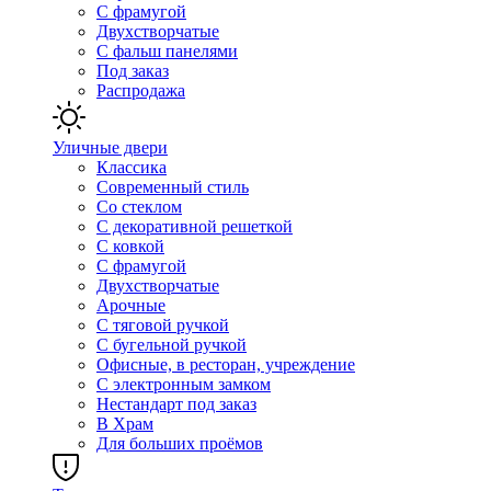
С фрамугой
Двухстворчатые
С фальш панелями
Под заказ
Распродажа
Уличные двери
Классика
Современный стиль
Со стеклом
С декоративной решеткой
С ковкой
С фрамугой
Двухстворчатые
Арочные
С тяговой ручкой
С бугельной ручкой
Офисные, в ресторан, учреждение
С электронным замком
Нестандарт под заказ
В Храм
Для больших проёмов