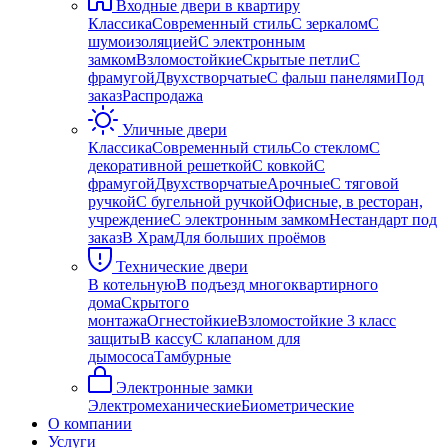
Входные двери в квартиру
Классика
Современный стиль
С зеркалом
С
шумоизоляцией
С электронным
замком
Взломостойкие
Скрытые петли
С
фрамугой
Двухстворчатые
С фальш панелями
Под
заказ
Распродажа
Уличные двери
Классика
Современный стиль
Со стеклом
С
декоративной решеткой
С ковкой
С
фрамугой
Двухстворчатые
Арочные
С тяговой
ручкой
С бугельной ручкой
Офисные, в ресторан,
учреждение
С электронным замком
Нестандарт под
заказ
В Храм
Для больших проёмов
Технические двери
В котельную
В подъезд многоквартирного
дома
Скрытого
монтажа
Огнестойкие
Взломостойкие 3 класс
защиты
В кассу
С клапаном для
дымососа
Тамбурные
Электронные замки
Электромеханические
Биометрические
О компании
Услуги