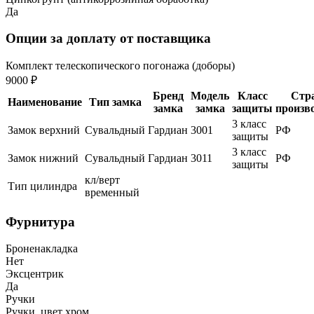
Да
Опции за доплату от поставщика
Комплект телескопического погонажа (доборы)
9000 ₽
Бренд
Модель
Класс
Стр
Наименование
Тип замка
замка
замка
защиты
произв
3 класс
Замок верхний
Сувальдный
Гардиан
3001
РФ
защиты
3 класс
Замок нижний
Сувальдный
Гардиан
3011
РФ
защиты
кл/верт
Тип цилиндра
временный
Фурнитура
Броненакладка
Нет
Эксцентрик
Да
Ручки
Ручки, цвет хром