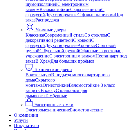
шумоизоляцией
С электронным
замком
Взломостойкие
Скрытые петли
С
фрамугой
Двухстворчатые
С фальш панелями
Под
заказ
Распродажа
Уличные двери
Классика
Современный стиль
Со стеклом
С
декоративной решеткой
С ковкой
С
фрамугой
Двухстворчатые
Арочные
С тяговой
ручкой
С бугельной ручкой
Офисные, в ресторан,
учреждение
С электронным замком
Нестандарт под
заказ
В Храм
Для больших проёмов
Технические двери
В котельную
В подъезд многоквартирного
дома
Скрытого
монтажа
Огнестойкие
Взломостойкие 3 класс
защиты
В кассу
С клапаном для
дымососа
Тамбурные
Электронные замки
Электромеханические
Биометрические
О компании
Услуги
Покупателю