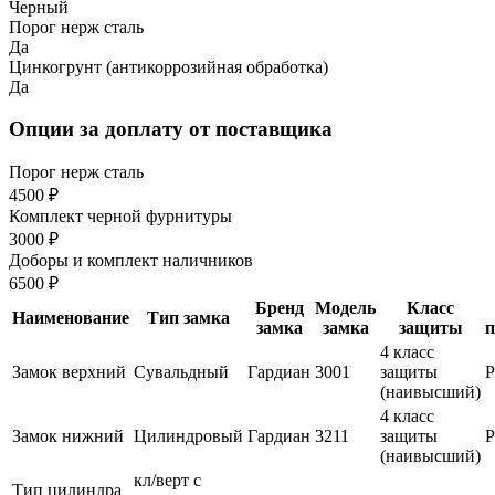
Черный
Порог нерж сталь
Да
Цинкогрунт (антикоррозийная обработка)
Да
Опции за доплату от поставщика
Порог нерж сталь
4500 ₽
Комплект черной фурнитуры
3000 ₽
Доборы и комплект наличников
6500 ₽
Бренд
Модель
Класс
Наименование
Тип замка
замка
замка
защиты
п
4 класс
Замок верхний
Сувальдный
Гардиан
3001
защиты
(наивысший)
4 класс
Замок нижний
Цилиндровый
Гардиан
3211
защиты
(наивысший)
кл/верт с
Тип цилиндра