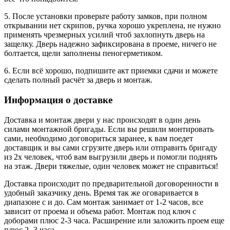
5. После установки проверьте работу замков, при полном
открывании нет скрипов, ручка хорошо укреплена, не нужно
применять чрезмерных усилий чтоб захлопнуть дверь на
защелку. Дверь надежно зафиксирована в проеме, ничего не
болтается, щели заполнены пеногерметиком.
6. Если всё хорошо, подпишите акт приемки сдачи и можете
сделать полный расчёт за дверь и монтаж.
Информация о доставке
Доставка и монтаж двери у нас происходят в один день
силами монтажной бригады. Если вы решили монтировать
сами, необходимо договориться заранее, к вам поедет
доставщик и вы сами сгрузите дверь или отправить бригаду
из 2х человек, чтоб вам выгрузили дверь и помогли поднять
на этаж. Двери тяжелые, один человек может не справиться!
Доставка происходит по предварительной договоренности в
удобный заказчику день. Время так же оговаривается в
диапазоне с и до. Сам монтаж занимает от 1-2 часов, все
зависит от проема и объема работ. Монтаж под ключ с
доборами плюс 2-3 часа. Расширение или заложить проем еще
плюс 2 -3 часа.