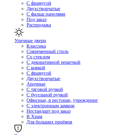
С фрамугой
Двухстворчатые
С фальш панелями
Под заказ
Распродажа
Уличные двери
Классика
Современный стиль
Со стеклом
С декоративной решеткой
С ковкой
С фрамугой
Двухстворчатые
Арочные
С тяговой ручкой
С бугельной ручкой
Офисные, в ресторан, учреждение
С электронным замком
Нестандарт под заказ
В Храм
Для больших проёмов