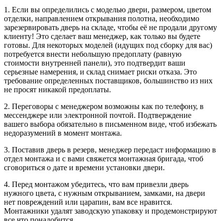
1. Если вы определились с моделью двери, размером, цветом
отделки, направлением открывания полотна, необходимо
зарезервировать дверь на складе, чтобы её не продали другому
клиенту! Это сделает ваш менеджер, как только вы будете
готовы. Для некоторых моделей (идущих под сборку для вас)
потребуется внести небольшую предоплату (равную
стоимости внутренней панели), это подтвердит ваши
серьезные намерения, и склад снимает риски отказа. Это
требование определенных поставщиков, большинство из них
не просят никакой предоплаты.
2. Переговоры с менеджером возможны как по телефону, в
мессенджере или электронной почтой. Подтверждение
вашего выбора обязательно в письменном виде, чтоб избежать
недоразумений в момент монтажа.
3. Поставив дверь в резерв, менеджер передаст информацию в
отдел монтажа и с вами свяжется монтажная бригада, чтоб
сговориться о дате и времени установки двери.
4. Перед монтажом убедитесь, что вам привезли дверь
нужного цвета, с нужным открыванием, замками, на двери
нет повреждений или царапин, вам все нравится.
Монтажники удалят заводскую упаковку и продемонстрируют
все что понадобится.