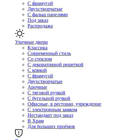
С фрамугой
Двухстворчатые
С фальш панелями
Под заказ
Распродажа
Уличные двери
Классика
Современный стиль
Со стеклом
С декоративной решеткой
С ковкой
С фрамугой
Двухстворчатые
Арочные
С тяговой ручкой
С бугельной ручкой
Офисные, в ресторан, учреждение
С электронным замком
Нестандарт под заказ
В Храм
Для больших проёмов