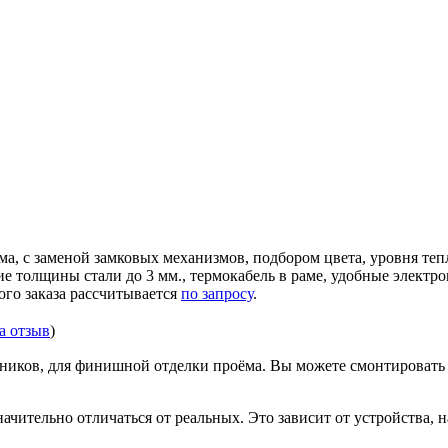
ма, с заменой замковых механизмов, подбором цвета, уровня те
ние толщины стали до 3 мм., термокабель в раме, удобные элек
ого заказа рассчитывается
по запросу
.
за отзыв
)
иков, для финишной отделки проёма. Вы можете смонтировать д
ачительно отличаться от реальных. Это зависит от устройства, 