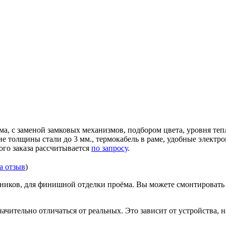
ма, с заменой замковых механизмов, подбором цвета, уровня те
ние толщины стали до 3 мм., термокабель в раме, удобные элек
ого заказа рассчитывается
по запросу
.
за отзыв
)
иков, для финишной отделки проёма. Вы можете смонтировать д
ачительно отличаться от реальных. Это зависит от устройства, 