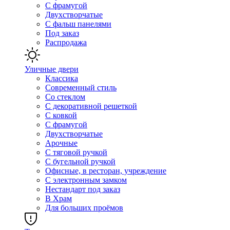
С фрамугой
Двухстворчатые
С фальш панелями
Под заказ
Распродажа
Уличные двери
Классика
Современный стиль
Со стеклом
С декоративной решеткой
С ковкой
С фрамугой
Двухстворчатые
Арочные
С тяговой ручкой
С бугельной ручкой
Офисные, в ресторан, учреждение
С электронным замком
Нестандарт под заказ
В Храм
Для больших проёмов