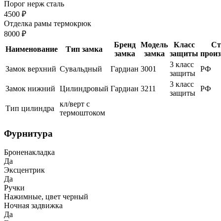
Порог нерж сталь
4500 ₽
Отделка рамы термокрюк
8000 ₽
Бренд
Модель
Класс
Ст
Наименование
Тип замка
замка
замка
защиты
произ
3 класс
Замок верхний
Сувальдный
Гардиан
3001
РФ
защиты
3 класс
Замок нижний
Цилиндровый
Гардиан
3211
РФ
защиты
кл/верт с
Тип цилиндра
термоштоком
Фурнитура
Броненакладка
Да
Эксцентрик
Да
Ручки
Нажимные, цвет черный
Ночная задвижка
Да