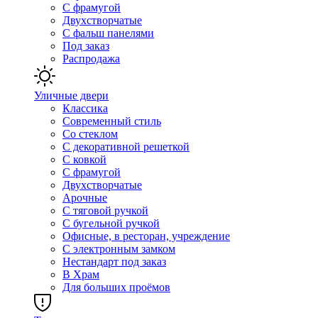
С фрамугой
Двухстворчатые
С фальш панелями
Под заказ
Распродажа
Уличные двери
Классика
Современный стиль
Со стеклом
С декоративной решеткой
С ковкой
С фрамугой
Двухстворчатые
Арочные
С тяговой ручкой
С бугельной ручкой
Офисные, в ресторан, учреждение
С электронным замком
Нестандарт под заказ
В Храм
Для больших проёмов