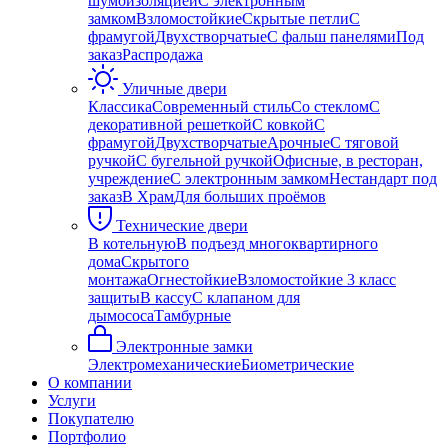
шумоизоляцией
С электронным
замком
Взломостойкие
Скрытые петли
С
фрамугой
Двухстворчатые
С фальш панелями
Под
заказ
Распродажа
Уличные двери
Классика
Современный стиль
Со стеклом
С
декоративной решеткой
С ковкой
С
фрамугой
Двухстворчатые
Арочные
С тяговой
ручкой
С бугельной ручкой
Офисные, в ресторан,
учреждение
С электронным замком
Нестандарт под
заказ
В Храм
Для больших проёмов
Технические двери
В котельную
В подъезд многоквартирного
дома
Скрытого
монтажа
Огнестойкие
Взломостойкие 3 класс
защиты
В кассу
С клапаном для
дымососа
Тамбурные
Электронные замки
Электромеханические
Биометрические
О компании
Услуги
Покупателю
Портфолио