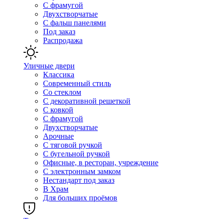
С фрамугой
Двухстворчатые
С фальш панелями
Под заказ
Распродажа
Уличные двери
Классика
Современный стиль
Со стеклом
С декоративной решеткой
С ковкой
С фрамугой
Двухстворчатые
Арочные
С тяговой ручкой
С бугельной ручкой
Офисные, в ресторан, учреждение
С электронным замком
Нестандарт под заказ
В Храм
Для больших проёмов