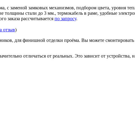
ма, с заменой замковых механизмов, подбором цвета, уровня те
ние толщины стали до 3 мм., термокабель в раме, удобные элек
ого заказа рассчитывается
по запросу
.
за отзыв
)
иков, для финишной отделки проёма. Вы можете смонтировать д
ачительно отличаться от реальных. Это зависит от устройства, 