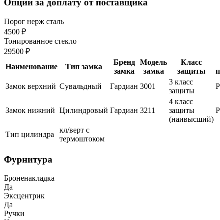
Опции за доплату от поставщика
Порог нерж сталь
4500 ₽
Тонированное стекло
29500 ₽
Бренд
Модель
Класс
Наименование
Тип замка
замка
замка
защиты
п
3 класс
Замок верхний
Сувальдный
Гардиан
3001
защиты
4 класс
Замок нижний
Цилиндровый
Гардиан
3211
защиты
(наивысший)
кл/верт с
Тип цилиндра
термоштоком
Фурнитура
Броненакладка
Да
Эксцентрик
Да
Ручки