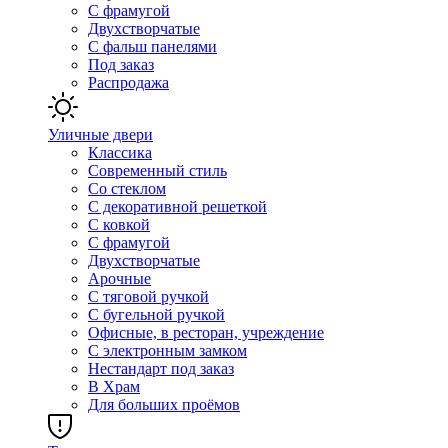
С фрамугой
Двухстворчатые
С фальш панелями
Под заказ
Распродажа
Уличные двери
Классика
Современный стиль
Со стеклом
С декоративной решеткой
С ковкой
С фрамугой
Двухстворчатые
Арочные
С тяговой ручкой
С бугельной ручкой
Офисные, в ресторан, учреждение
С электронным замком
Нестандарт под заказ
В Храм
Для больших проёмов