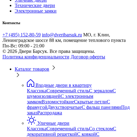
Технические двери
Электронные замки
Контакты
+7 (495) 152-80-59
info@dveribarsuk.ru
МО, г. Клин,
Ленинградское шоссе 88 км, помещение теплового пункта
Пн-Вс: 09:00 - 21:00
© 2026 Двери Барсук. Все права защищены.
Политика конфиденциальности
Договор оферты
Каталог товаров
Входные двери в квартиру
Классика
Современный стиль
С зеркалом
С
шумоизоляцией
С электронным
замком
Взломостойкие
Скрытые петли
С
фрамугой
Двухстворчатые
С фальш панелями
Под
заказ
Распродажа
Уличные двери
Классика
Современный стиль
Со стеклом
С
декоративной решеткой
С ковкой
С