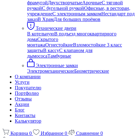
фрамугой
Двухстворчатые
Арочные
С тяговой
ручкой
С бугельной ручкой
Офисные, в ресторан,
учреждение
С электронным замком
Нестандарт под
заказ
В Храм
Для больших проёмов
Технические двери
В котельную
В подъезд многоквартирного
дома
Скрытого
монтажа
Огнестойкие
Взломостойкие 3 класс
защиты
В кассу
С клапаном для
дымососа
Тамбурные
Электронные замки
Электромеханические
Биометрические
О компании
Услуги
Покупателю
Портфолио
Отзывы
Акции
Блог
Контакты
Калькулятор
Корзина
0
Избранное
0
Сравнение
0