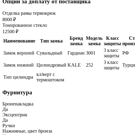
Опции за доплату от поставщика
Отделка рамы термокрюк
8000 ₽
Тонированное стекло
12500 ₽
Бренд
Модель
Класс
Ст
Наименование
Тип замка
замка
замка
защиты
произ
3 класс
Замок верхний
Сувальдный
Гардиан
3001
РФ
защиты
3 класс
Замок нижний
Цилиндровый
KALE
252
Турци
защиты
кл/верт с
Тип цилиндра
термоштоком
Фурнитура
Броненакладка
Да
Эксцентрик
Да
Ручки
Нажимные, цвет бронза