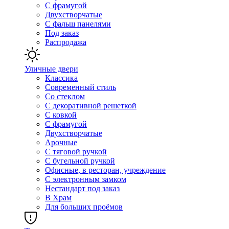
С фрамугой
Двухстворчатые
С фальш панелями
Под заказ
Распродажа
Уличные двери
Классика
Современный стиль
Со стеклом
С декоративной решеткой
С ковкой
С фрамугой
Двухстворчатые
Арочные
С тяговой ручкой
С бугельной ручкой
Офисные, в ресторан, учреждение
С электронным замком
Нестандарт под заказ
В Храм
Для больших проёмов