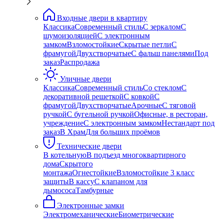
Входные двери в квартиру
Классика
Современный стиль
С зеркалом
С
шумоизоляцией
С электронным
замком
Взломостойкие
Скрытые петли
С
фрамугой
Двухстворчатые
С фальш панелями
Под
заказ
Распродажа
Уличные двери
Классика
Современный стиль
Со стеклом
С
декоративной решеткой
С ковкой
С
фрамугой
Двухстворчатые
Арочные
С тяговой
ручкой
С бугельной ручкой
Офисные, в ресторан,
учреждение
С электронным замком
Нестандарт под
заказ
В Храм
Для больших проёмов
Технические двери
В котельную
В подъезд многоквартирного
дома
Скрытого
монтажа
Огнестойкие
Взломостойкие 3 класс
защиты
В кассу
С клапаном для
дымососа
Тамбурные
Электронные замки
Электромеханические
Биометрические