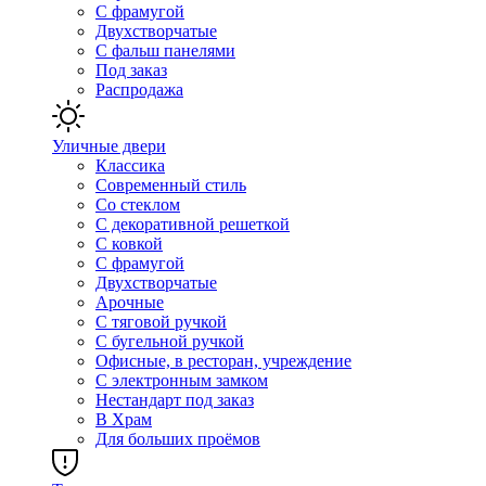
С фрамугой
Двухстворчатые
С фальш панелями
Под заказ
Распродажа
Уличные двери
Классика
Современный стиль
Со стеклом
С декоративной решеткой
С ковкой
С фрамугой
Двухстворчатые
Арочные
С тяговой ручкой
С бугельной ручкой
Офисные, в ресторан, учреждение
С электронным замком
Нестандарт под заказ
В Храм
Для больших проёмов