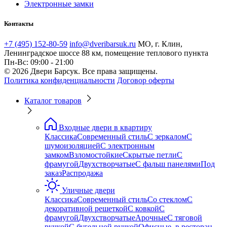
Электронные замки
Контакты
+7 (495) 152-80-59
info@dveribarsuk.ru
МО, г. Клин,
Ленинградское шоссе 88 км, помещение теплового пункта
Пн-Вс: 09:00 - 21:00
© 2026 Двери Барсук. Все права защищены.
Политика конфиденциальности
Договор оферты
Каталог товаров
Входные двери в квартиру
Классика
Современный стиль
С зеркалом
С
шумоизоляцией
С электронным
замком
Взломостойкие
Скрытые петли
С
фрамугой
Двухстворчатые
С фальш панелями
Под
заказ
Распродажа
Уличные двери
Классика
Современный стиль
Со стеклом
С
декоративной решеткой
С ковкой
С
фрамугой
Двухстворчатые
Арочные
С тяговой
ручкой
С бугельной ручкой
Офисные, в ресторан,