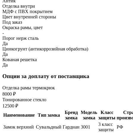
Антик
Отделка внутри
МДФ с ПВХ покрытием
Цвет внутренней стороны
Под заказ
Окраска рамы, цвет
-
Порог нерж сталь
Да
Цинкогрунт (антикоррозийная обработка)
Да
Кованая решетка
Да
Опции за доплату от поставщика
Отделка рамы термокрюк
8000 ₽
Тонированное стекло
12500 ₽
Бренд
Модель
Класс
Стр
Наименование
Тип замка
замка
замка
защиты
произв
3 класс
Замок верхний
Сувальдный
Гардиан
3001
РФ
защиты