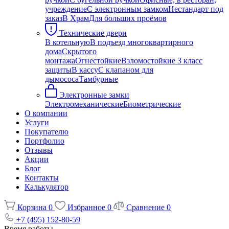
учреждение
С электронным замком
Нестандарт под
заказ
В Храм
Для больших проёмов
Технические двери
В котельную
В подъезд многоквартирного
дома
Скрытого
монтажа
Огнестойкие
Взломостойкие 3 класс
защиты
В кассу
С клапаном для
дымососа
Тамбурные
Электронные замки
Электромеханические
Биометрические
О компании
Услуги
Покупателю
Портфолио
Отзывы
Акции
Блог
Контакты
Калькулятор
Корзина
0
Избранное
0
Сравнение
0
+7 (495) 152-80-59
Время работы