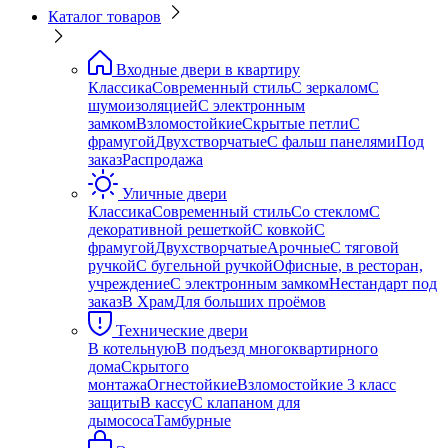
Каталог товаров
Входные двери в квартиру
Классика
Современный стиль
С зеркалом
С
шумоизоляцией
С электронным
замком
Взломостойкие
Скрытые петли
С
фрамугой
Двухстворчатые
С фальш панелями
Под
заказ
Распродажа
Уличные двери
Классика
Современный стиль
Со стеклом
С
декоративной решеткой
С ковкой
С
фрамугой
Двухстворчатые
Арочные
С тяговой
ручкой
С бугельной ручкой
Офисные, в ресторан,
учреждение
С электронным замком
Нестандарт под
заказ
В Храм
Для больших проёмов
Технические двери
В котельную
В подъезд многоквартирного
дома
Скрытого
монтажа
Огнестойкие
Взломостойкие 3 класс
защиты
В кассу
С клапаном для
дымососа
Тамбурные