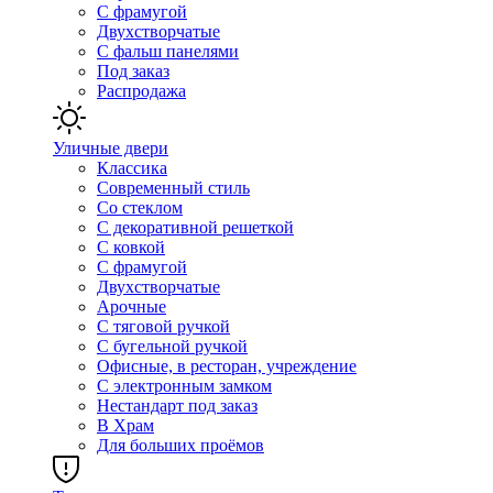
С фрамугой
Двухстворчатые
С фальш панелями
Под заказ
Распродажа
Уличные двери
Классика
Современный стиль
Со стеклом
С декоративной решеткой
С ковкой
С фрамугой
Двухстворчатые
Арочные
С тяговой ручкой
С бугельной ручкой
Офисные, в ресторан, учреждение
С электронным замком
Нестандарт под заказ
В Храм
Для больших проёмов