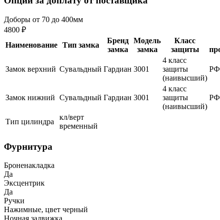
Опции за доплату от поставщика
Доборы от 70 до 400мм
4800 ₽
Бренд
Модель
Класс
Наименование
Тип замка
замка
замка
защиты
пр
4 класс
Замок верхний
Сувальдный
Гардиан
3001
защиты
РФ
(наивысший)
4 класс
Замок нижний
Сувальдный
Гардиан
3001
защиты
РФ
(наивысший)
кл/верт
Тип цилиндра
временный
Фурнитура
Броненакладка
Да
Эксцентрик
Да
Ручки
Нажимные, цвет черный
Ночная задвижка