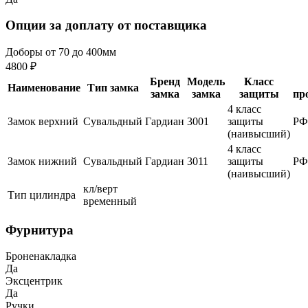
Опции за доплату от поставщика
Доборы от 70 до 400мм
4800 ₽
Бренд
Модель
Класс
Наименование
Тип замка
замка
замка
защиты
пр
4 класс
Замок верхний
Сувальдный
Гардиан
3001
защиты
РФ
(наивысший)
4 класс
Замок нижний
Сувальдный
Гардиан
3011
защиты
РФ
(наивысший)
кл/верт
Тип цилиндра
временный
Фурнитура
Броненакладка
Да
Эксцентрик
Да
Ручки