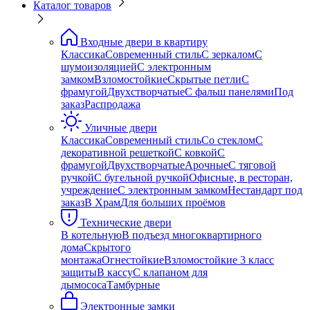
Каталог товаров
Входные двери в квартиру
Классика
Современный стиль
С зеркалом
С
шумоизоляцией
С электронным
замком
Взломостойкие
Скрытые петли
С
фрамугой
Двухстворчатые
С фальш панелями
Под
заказ
Распродажа
Уличные двери
Классика
Современный стиль
Со стеклом
С
декоративной решеткой
С ковкой
С
фрамугой
Двухстворчатые
Арочные
С тяговой
ручкой
С бугельной ручкой
Офисные, в ресторан,
учреждение
С электронным замком
Нестандарт под
заказ
В Храм
Для больших проёмов
Технические двери
В котельную
В подъезд многоквартирного
дома
Скрытого
монтажа
Огнестойкие
Взломостойкие 3 класс
защиты
В кассу
С клапаном для
дымососа
Тамбурные
Электронные замки