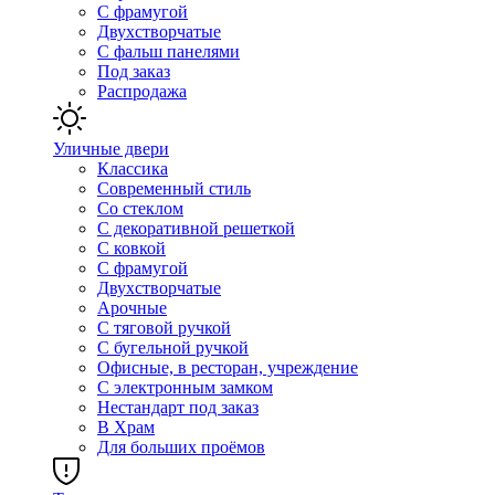
С фрамугой
Двухстворчатые
С фальш панелями
Под заказ
Распродажа
Уличные двери
Классика
Современный стиль
Со стеклом
С декоративной решеткой
С ковкой
С фрамугой
Двухстворчатые
Арочные
С тяговой ручкой
С бугельной ручкой
Офисные, в ресторан, учреждение
С электронным замком
Нестандарт под заказ
В Храм
Для больших проёмов