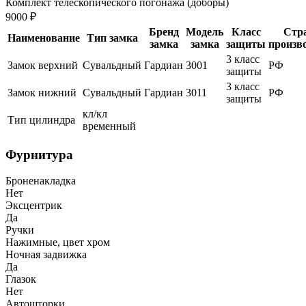
Комплект телескопического погонажа (доборы)
9000 ₽
Бренд
Модель
Класс
Стр
Наименование
Тип замка
замка
замка
защиты
произв
3 класс
Замок верхний
Сувальдный
Гардиан
3001
РФ
защиты
3 класс
Замок нижний
Сувальдный
Гардиан
3011
РФ
защиты
кл/кл
Тип цилиндра
временный
Фурнитура
Броненакладка
Нет
Эксцентрик
Да
Ручки
Нажимные, цвет хром
Ночная задвижка
Да
Глазок
Нет
Автошторки