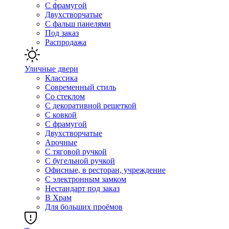
С фрамугой
Двухстворчатые
С фальш панелями
Под заказ
Распродажа
Уличные двери
Классика
Современный стиль
Со стеклом
С декоративной решеткой
С ковкой
С фрамугой
Двухстворчатые
Арочные
С тяговой ручкой
С бугельной ручкой
Офисные, в ресторан, учреждение
С электронным замком
Нестандарт под заказ
В Храм
Для больших проёмов