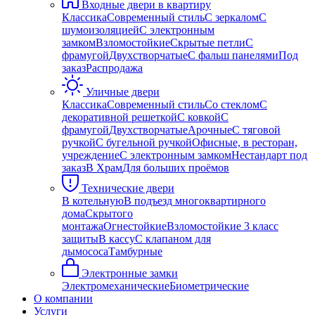
Входные двери в квартиру
Классика
Современный стиль
С зеркалом
С
шумоизоляцией
С электронным
замком
Взломостойкие
Скрытые петли
С
фрамугой
Двухстворчатые
С фальш панелями
Под
заказ
Распродажа
Уличные двери
Классика
Современный стиль
Со стеклом
С
декоративной решеткой
С ковкой
С
фрамугой
Двухстворчатые
Арочные
С тяговой
ручкой
С бугельной ручкой
Офисные, в ресторан,
учреждение
С электронным замком
Нестандарт под
заказ
В Храм
Для больших проёмов
Технические двери
В котельную
В подъезд многоквартирного
дома
Скрытого
монтажа
Огнестойкие
Взломостойкие 3 класс
защиты
В кассу
С клапаном для
дымососа
Тамбурные
Электронные замки
Электромеханические
Биометрические
О компании
Услуги