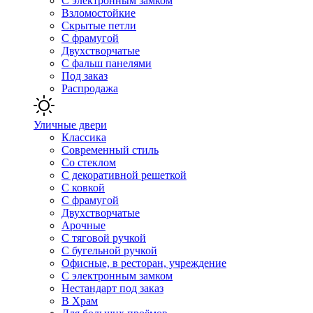
С электронным замком
Взломостойкие
Скрытые петли
С фрамугой
Двухстворчатые
С фальш панелями
Под заказ
Распродажа
Уличные двери
Классика
Современный стиль
Со стеклом
С декоративной решеткой
С ковкой
С фрамугой
Двухстворчатые
Арочные
С тяговой ручкой
С бугельной ручкой
Офисные, в ресторан, учреждение
С электронным замком
Нестандарт под заказ
В Храм