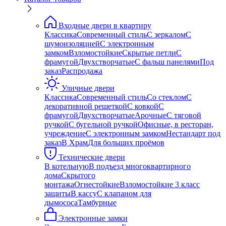
Входные двери в квартиру
Классика
Современный стиль
С зеркалом
С
шумоизоляцией
С электронным
замком
Взломостойкие
Скрытые петли
С
фрамугой
Двухстворчатые
С фальш панелями
Под
заказ
Распродажа
Уличные двери
Классика
Современный стиль
Со стеклом
С
декоративной решеткой
С ковкой
С
фрамугой
Двухстворчатые
Арочные
С тяговой
ручкой
С бугельной ручкой
Офисные, в ресторан,
учреждение
С электронным замком
Нестандарт под
заказ
В Храм
Для больших проёмов
Технические двери
В котельную
В подъезд многоквартирного
дома
Скрытого
монтажа
Огнестойкие
Взломостойкие 3 класс
защиты
В кассу
С клапаном для
дымососа
Тамбурные
Электронные замки