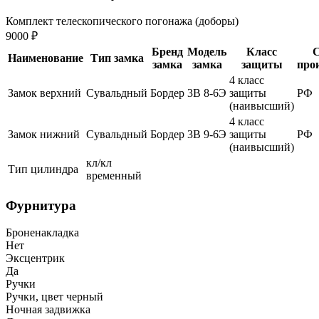
Комплект телескопического погонажа (доборы)
9000 ₽
Бренд
Модель
Класс
С
Наименование
Тип замка
замка
замка
защиты
про
4 класс
Замок верхний
Сувальдный
Бордер
3В 8-6Э
защиты
РФ
(наивысший)
4 класс
Замок нижний
Сувальдный
Бордер
3В 9-6Э
защиты
РФ
(наивысший)
кл/кл
Тип цилиндра
временный
Фурнитура
Броненакладка
Нет
Эксцентрик
Да
Ручки
Ручки, цвет черный
Ночная задвижка