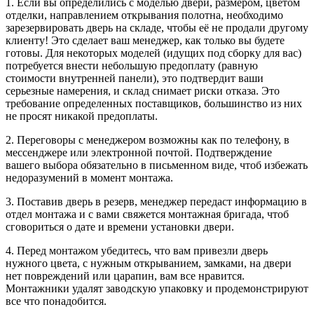
1. Если вы определились с моделью двери, размером, цветом
отделки, направлением открывания полотна, необходимо
зарезервировать дверь на складе, чтобы её не продали другому
клиенту! Это сделает ваш менеджер, как только вы будете
готовы. Для некоторых моделей (идущих под сборку для вас)
потребуется внести небольшую предоплату (равную
стоимости внутренней панели), это подтвердит ваши
серьезные намерения, и склад снимает риски отказа. Это
требование определенных поставщиков, большинство из них
не просят никакой предоплаты.
2. Переговоры с менеджером возможны как по телефону, в
мессенджере или электронной почтой. Подтверждение
вашего выбора обязательно в письменном виде, чтоб избежать
недоразумений в момент монтажа.
3. Поставив дверь в резерв, менеджер передаст информацию в
отдел монтажа и с вами свяжется монтажная бригада, чтоб
сговориться о дате и времени установки двери.
4. Перед монтажом убедитесь, что вам привезли дверь
нужного цвета, с нужным открыванием, замками, на двери
нет повреждений или царапин, вам все нравится.
Монтажники удалят заводскую упаковку и продемонстрируют
все что понадобится.