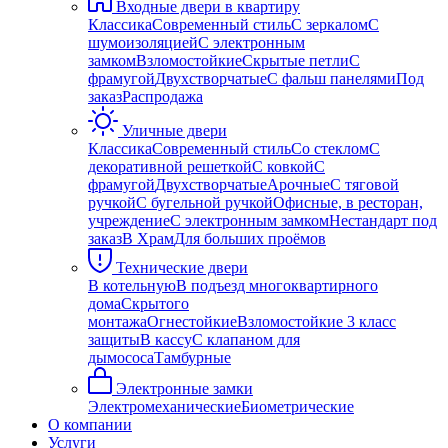
Входные двери в квартиру
Классика
Современный стиль
С зеркалом
С
шумоизоляцией
С электронным
замком
Взломостойкие
Скрытые петли
С
фрамугой
Двухстворчатые
С фальш панелями
Под
заказ
Распродажа
Уличные двери
Классика
Современный стиль
Со стеклом
С
декоративной решеткой
С ковкой
С
фрамугой
Двухстворчатые
Арочные
С тяговой
ручкой
С бугельной ручкой
Офисные, в ресторан,
учреждение
С электронным замком
Нестандарт под
заказ
В Храм
Для больших проёмов
Технические двери
В котельную
В подъезд многоквартирного
дома
Скрытого
монтажа
Огнестойкие
Взломостойкие 3 класс
защиты
В кассу
С клапаном для
дымососа
Тамбурные
Электронные замки
Электромеханические
Биометрические
О компании
Услуги