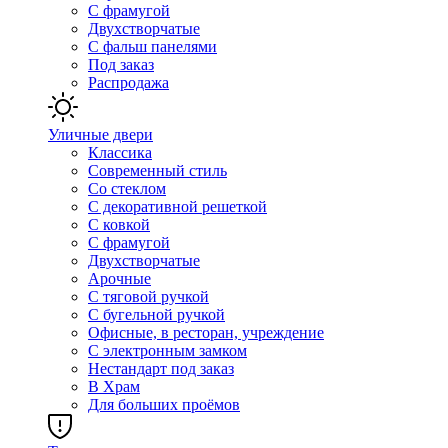
С фрамугой
Двухстворчатые
С фальш панелями
Под заказ
Распродажа
Уличные двери
Классика
Современный стиль
Со стеклом
С декоративной решеткой
С ковкой
С фрамугой
Двухстворчатые
Арочные
С тяговой ручкой
С бугельной ручкой
Офисные, в ресторан, учреждение
С электронным замком
Нестандарт под заказ
В Храм
Для больших проёмов