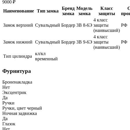
9000 ₽
Бренд
Модель
Класс
С
Наименование
Тип замка
замка
замка
защиты
про
4 класс
Замок верхний
Сувальдный
Бордер
3В 8-6Э
защиты
РФ
(наивысший)
4 класс
Замок нижний
Сувальдный
Бордер
3В 9-6Э
защиты
РФ
(наивысший)
кл/кл
Тип цилиндра
временный
Фурнитура
Броненакладка
Нет
Эксцентрик
Да
Ручки
Ручки, цвет черный
Ночная задвижка
Да
Глазок
Нет