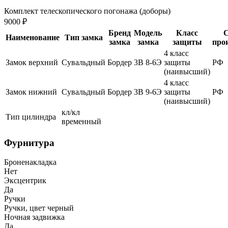
Комплект телескопического погонажа (доборы)
9000 ₽
Бренд
Модель
Класс
С
Наименование
Тип замка
замка
замка
защиты
про
4 класс
Замок верхний
Сувальдный
Бордер
3В 8-6Э
защиты
РФ
(наивысший)
4 класс
Замок нижний
Сувальдный
Бордер
3В 9-6Э
защиты
РФ
(наивысший)
кл/кл
Тип цилиндра
временный
Фурнитура
Броненакладка
Нет
Эксцентрик
Да
Ручки
Ручки, цвет черный
Ночная задвижка
Да