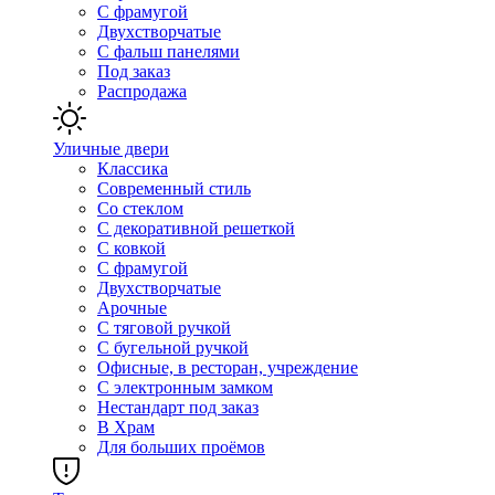
С фрамугой
Двухстворчатые
С фальш панелями
Под заказ
Распродажа
Уличные двери
Классика
Современный стиль
Со стеклом
С декоративной решеткой
С ковкой
С фрамугой
Двухстворчатые
Арочные
С тяговой ручкой
С бугельной ручкой
Офисные, в ресторан, учреждение
С электронным замком
Нестандарт под заказ
В Храм
Для больших проёмов