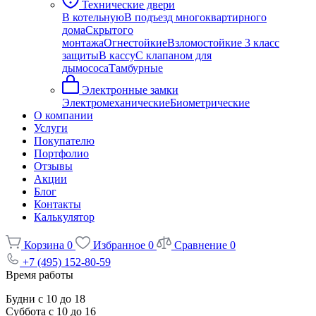
Технические двери
В котельную
В подъезд многоквартирного
дома
Скрытого
монтажа
Огнестойкие
Взломостойкие 3 класс
защиты
В кассу
С клапаном для
дымососа
Тамбурные
Электронные замки
Электромеханические
Биометрические
О компании
Услуги
Покупателю
Портфолио
Отзывы
Акции
Блог
Контакты
Калькулятор
Корзина
0
Избранное
0
Сравнение
0
+7 (495) 152-80-59
Время работы
Будни с 10 до 18
Суббота с 10 до 16