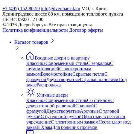
+7 (495) 152-80-59
info@dveribarsuk.ru
МО, г. Клин,
Ленинградское шоссе 88 км, помещение теплового пункта
Пн-Вс: 09:00 - 21:00
© 2026 Двери Барсук. Все права защищены.
Политика конфиденциальности
Договор оферты
Каталог товаров
Входные двери в квартиру
Классика
Современный стиль
С зеркалом
С
шумоизоляцией
С электронным
замком
Взломостойкие
Скрытые петли
С
фрамугой
Двухстворчатые
С фальш панелями
Под
заказ
Распродажа
Уличные двери
Классика
Современный стиль
Со стеклом
С
декоративной решеткой
С ковкой
С
фрамугой
Двухстворчатые
Арочные
С тяговой
ручкой
С бугельной ручкой
Офисные, в ресторан,
учреждение
С электронным замком
Нестандарт под
заказ
В Храм
Для больших проёмов