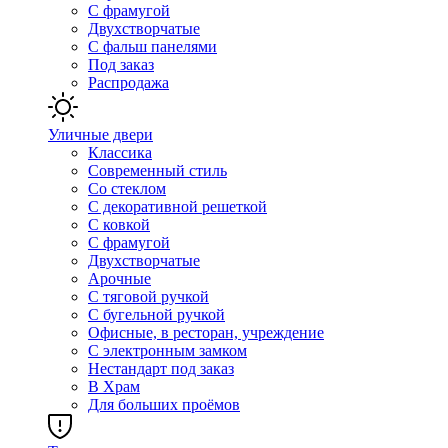
С фрамугой
Двухстворчатые
С фальш панелями
Под заказ
Распродажа
Уличные двери
Классика
Современный стиль
Со стеклом
С декоративной решеткой
С ковкой
С фрамугой
Двухстворчатые
Арочные
С тяговой ручкой
С бугельной ручкой
Офисные, в ресторан, учреждение
С электронным замком
Нестандарт под заказ
В Храм
Для больших проёмов