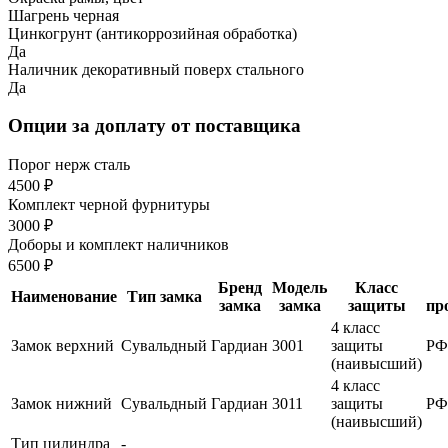
Шагрень черная
Цинкогрунт (антикоррозийная обработка)
Да
Наличник декоративный поверх стального
Да
Опции за доплату от поставщика
Порог нерж сталь
4500 ₽
Комплект черной фурнитуры
3000 ₽
Доборы и комплект наличников
6500 ₽
Бренд
Модель
Класс
Наименование
Тип замка
замка
замка
защиты
пр
4 класс
Замок верхний
Сувальдный
Гардиан
3001
защиты
РФ
(наивысший)
4 класс
Замок нижний
Сувальдный
Гардиан
3011
защиты
РФ
(наивысший)
Тип цилиндра
-