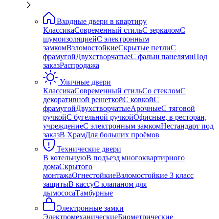
Входные двери в квартиру
Классика
Современный стиль
С зеркалом
С
шумоизоляцией
С электронным
замком
Взломостойкие
Скрытые петли
С
фрамугой
Двухстворчатые
С фальш панелями
Под
заказ
Распродажа
Уличные двери
Классика
Современный стиль
Со стеклом
С
декоративной решеткой
С ковкой
С
фрамугой
Двухстворчатые
Арочные
С тяговой
ручкой
С бугельной ручкой
Офисные, в ресторан,
учреждение
С электронным замком
Нестандарт под
заказ
В Храм
Для больших проёмов
Технические двери
В котельную
В подъезд многоквартирного
дома
Скрытого
монтажа
Огнестойкие
Взломостойкие 3 класс
защиты
В кассу
С клапаном для
дымососа
Тамбурные
Электронные замки
Электромеханические
Биометрические