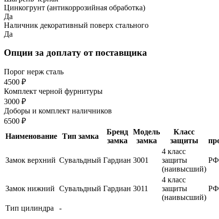
Цинкогрунт (антикоррозийная обработка)
Да
Наличник декоративный поверх стального
Да
Опции за доплату от поставщика
Порог нерж сталь
4500 ₽
Комплект черной фурнитуры
3000 ₽
Доборы и комплект наличников
6500 ₽
Бренд
Модель
Класс
Наименование
Тип замка
замка
замка
защиты
пр
4 класс
Замок верхний
Сувальдный
Гардиан
3001
защиты
РФ
(наивысший)
4 класс
Замок нижний
Сувальдный
Гардиан
3011
защиты
РФ
(наивысший)
Тип цилиндра
-