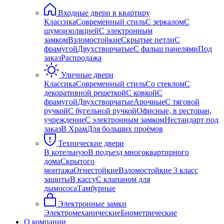
Входные двери в квартиру
Классика
Современный стиль
С зеркалом
С
шумоизоляцией
С электронным
замком
Взломостойкие
Скрытые петли
С
фрамугой
Двухстворчатые
С фальш панелями
Под
заказ
Распродажа
Уличные двери
Классика
Современный стиль
Со стеклом
С
декоративной решеткой
С ковкой
С
фрамугой
Двухстворчатые
Арочные
С тяговой
ручкой
С бугельной ручкой
Офисные, в ресторан,
учреждение
С электронным замком
Нестандарт под
заказ
В Храм
Для больших проёмов
Технические двери
В котельную
В подъезд многоквартирного
дома
Скрытого
монтажа
Огнестойкие
Взломостойкие 3 класс
защиты
В кассу
С клапаном для
дымососа
Тамбурные
Электронные замки
Электромеханические
Биометрические
О компании