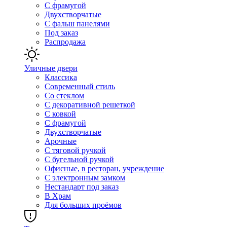
С фрамугой
Двухстворчатые
С фальш панелями
Под заказ
Распродажа
Уличные двери
Классика
Современный стиль
Со стеклом
С декоративной решеткой
С ковкой
С фрамугой
Двухстворчатые
Арочные
С тяговой ручкой
С бугельной ручкой
Офисные, в ресторан, учреждение
С электронным замком
Нестандарт под заказ
В Храм
Для больших проёмов