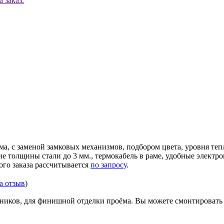
 заказ.
ма, с заменой замковых механизмов, подбором цвета, уровня те
ние толщины стали до 3 мм., термокабель в раме, удобные элек
ого заказа рассчитывается
по запросу
.
за отзыв
)
иков, для финишной отделки проёма. Вы можете смонтировать д