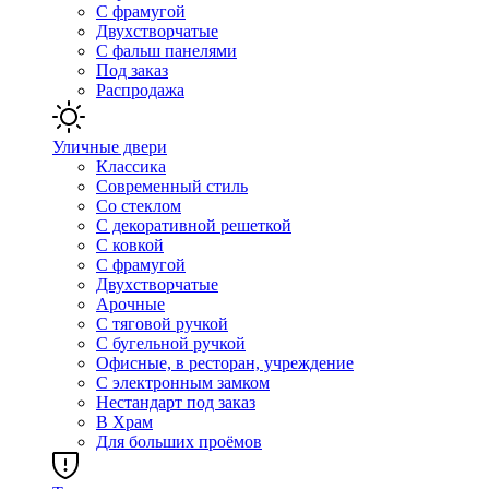
С фрамугой
Двухстворчатые
С фальш панелями
Под заказ
Распродажа
Уличные двери
Классика
Современный стиль
Со стеклом
С декоративной решеткой
С ковкой
С фрамугой
Двухстворчатые
Арочные
С тяговой ручкой
С бугельной ручкой
Офисные, в ресторан, учреждение
С электронным замком
Нестандарт под заказ
В Храм
Для больших проёмов