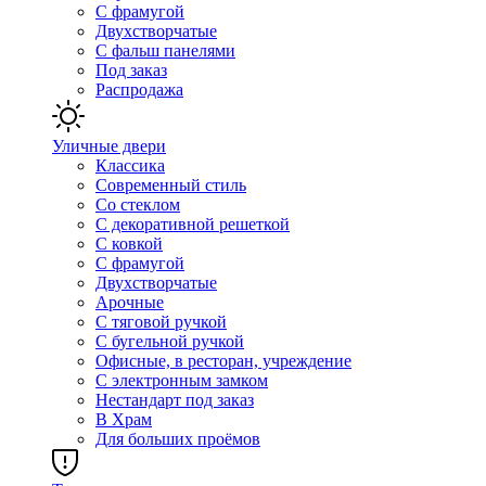
С фрамугой
Двухстворчатые
С фальш панелями
Под заказ
Распродажа
Уличные двери
Классика
Современный стиль
Со стеклом
С декоративной решеткой
С ковкой
С фрамугой
Двухстворчатые
Арочные
С тяговой ручкой
С бугельной ручкой
Офисные, в ресторан, учреждение
С электронным замком
Нестандарт под заказ
В Храм
Для больших проёмов