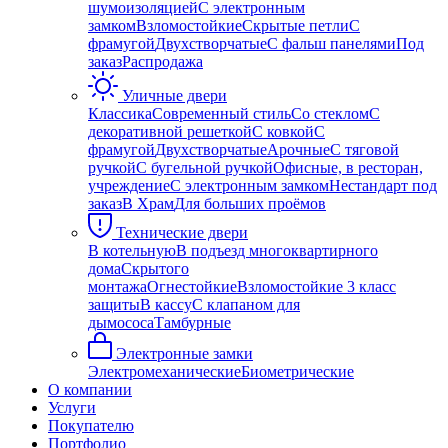
шумоизоляцией
С электронным
замком
Взломостойкие
Скрытые петли
С
фрамугой
Двухстворчатые
С фальш панелями
Под
заказ
Распродажа
Уличные двери
Классика
Современный стиль
Со стеклом
С
декоративной решеткой
С ковкой
С
фрамугой
Двухстворчатые
Арочные
С тяговой
ручкой
С бугельной ручкой
Офисные, в ресторан,
учреждение
С электронным замком
Нестандарт под
заказ
В Храм
Для больших проёмов
Технические двери
В котельную
В подъезд многоквартирного
дома
Скрытого
монтажа
Огнестойкие
Взломостойкие 3 класс
защиты
В кассу
С клапаном для
дымососа
Тамбурные
Электронные замки
Электромеханические
Биометрические
О компании
Услуги
Покупателю
Портфолио