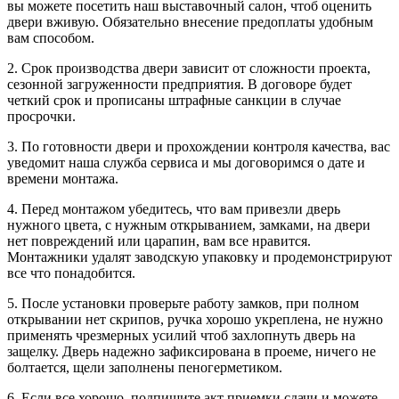
вы можете посетить наш выставочный салон, чтоб оценить
двери вживую. Обязательно внесение предоплаты удобным
вам способом.
2. Срок производства двери зависит от сложности проекта,
сезонной загруженности предприятия. В договоре будет
четкий срок и прописаны штрафные санкции в случае
просрочки.
3. По готовности двери и прохождении контроля качества, вас
уведомит наша служба сервиса и мы договоримся о дате и
времени монтажа.
4. Перед монтажом убедитесь, что вам привезли дверь
нужного цвета, с нужным открыванием, замками, на двери
нет повреждений или царапин, вам все нравится.
Монтажники удалят заводскую упаковку и продемонстрируют
все что понадобится.
5. После установки проверьте работу замков, при полном
открывании нет скрипов, ручка хорошо укреплена, не нужно
применять чрезмерных усилий чтоб захлопнуть дверь на
защелку. Дверь надежно зафиксирована в проеме, ничего не
болтается, щели заполнены пеногерметиком.
6. Если все хорошо, подпишите акт приемки сдачи и можете