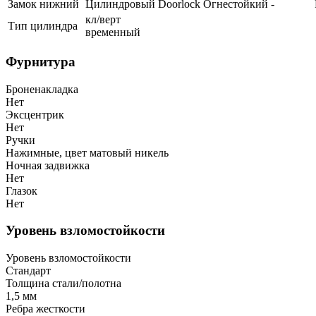
Замок нижний
Цилиндровый
Doorlock
Огнестойкий
-
кл/верт
Тип цилиндра
временный
Фурнитура
Броненакладка
Нет
Эксцентрик
Нет
Ручки
Нажимные, цвет матовый никель
Ночная задвижка
Нет
Глазок
Нет
Уровень взломостойкости
Уровень взломостойкости
Стандарт
Толщина стали/полотна
1,5 мм
Ребра жесткости